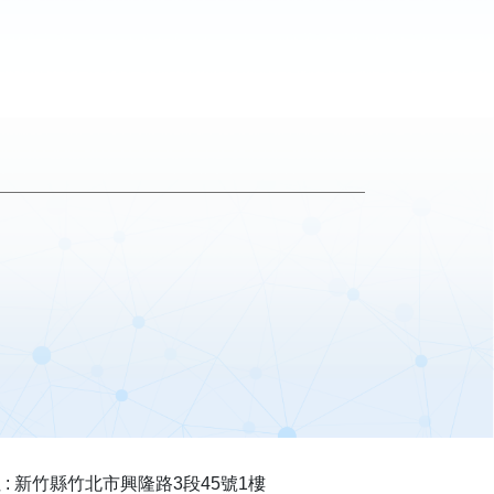
 : 新竹縣竹北市興隆路3段45號1樓